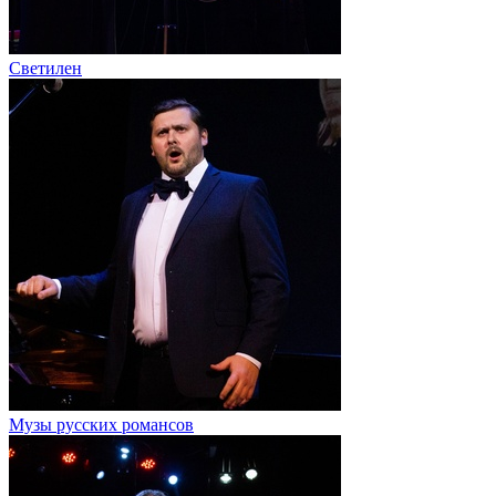
Светилен
Музы русских романсов