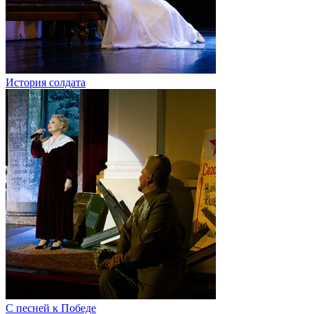
История солдата
С песней к Победе