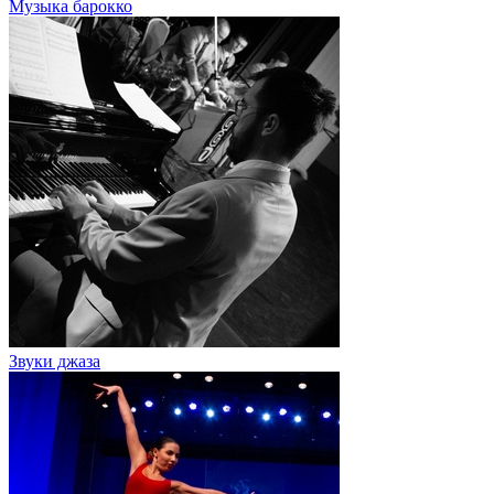
Музыка барокко
Звуки джаза