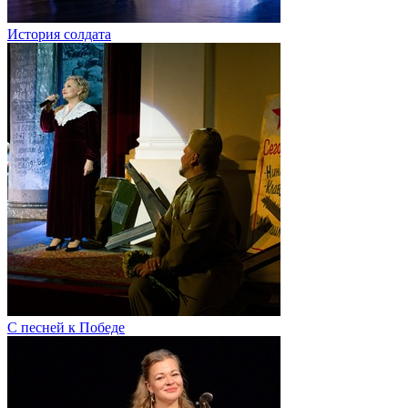
История солдата
С песней к Победе