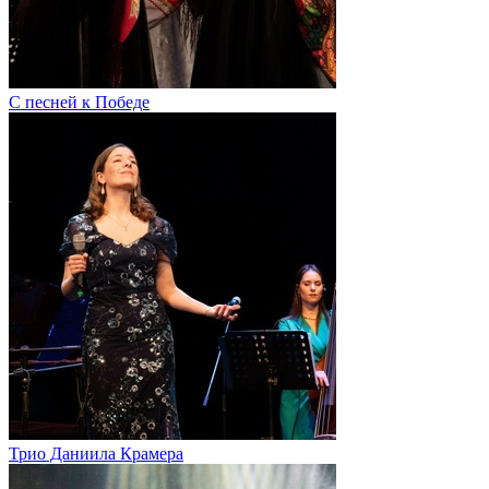
С песней к Победе
Трио Даниила Крамера