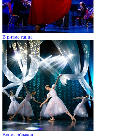
В ритме танца
Время облаков