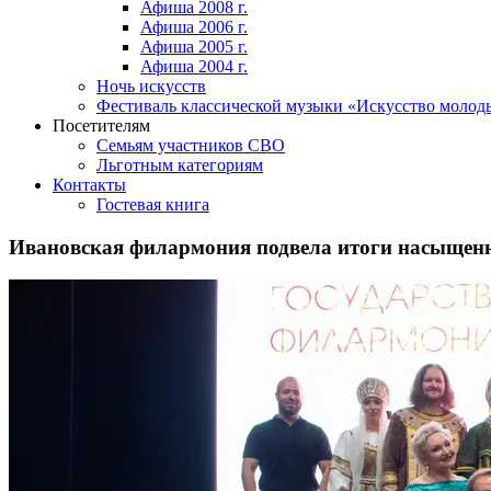
Афиша 2008 г.
Афиша 2006 г.
Афиша 2005 г.
Афиша 2004 г.
Ночь искусств
Фестиваль классической музыки «Искусство молод
Посетителям
Семьям участников СВО
Льготным категориям
Контакты
Гостевая книга
Ивановская филармония подвела итоги насыщенн