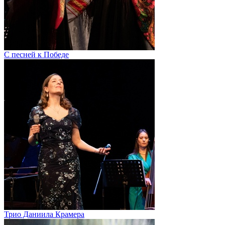
С песней к Победе
Трио Даниила Крамера