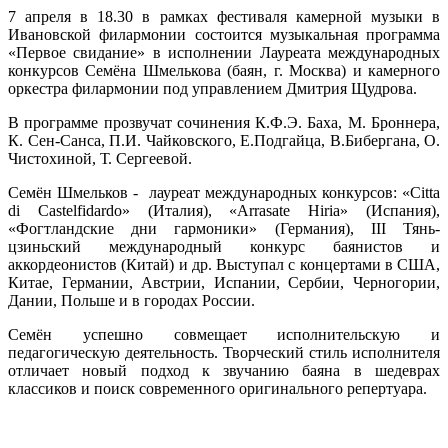
7 апреля в 18.30 в рамках фестиваля камерной музыки в
Ивановской филармонии состоится музыкальная программа
«Первое свидание» в исполнении Лауреата международных
конкурсов Семёна Шмелькова (баян, г. Москва) и камерного
оркестра филармонии под управлением Дмитрия Щудрова.
В программе прозвучат сочинения К.Ф.Э. Баха, М. Броннера,
К. Сен-Санса, П.И. Чайковского, Е.Подгайца, В.Бибергана, О.
Чистохиной, Т. Сергеевой.
Семён Шмельков - лауреат международных конкурсов: «Citta
di Castelfidardo» (Италия), «Arrasate Hiria» (Испания),
«Фогтландские дни гармоники» (Германия), III Тянь-
цзиньский международный конкурс баянистов и
аккордеонистов (Китай) и др. Выступал с концертами в США,
Китае, Германии, Австрии, Испании, Сербии, Черногории,
Дании, Польше и в городах России.
Семён успешно совмещает исполнительскую и
педагогическую деятельность. Творческий стиль исполнителя
отличает новый подход к звучанию баяна в шедеврах
классиков и поиск современного оригинального репертуара.