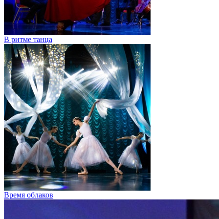
В ритме танца
Время облаков