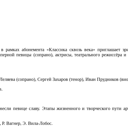
 в рамках абонемента «Классика сквозь века» приглашает зр
ерной певицы (сопрано), актрисы, театрального режиссёра и
еляева (сопрано), Сергей Захаров (тенор), Иван Прудников (вио
в.
несли певице славу. Этапы жизненного и творческого пути а
 Р. Вагнер, Э. Вила-Лобос.